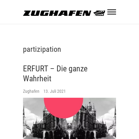
Skip
Zughaf
to
content
ZUGHAFEN KULTURBAHNHOF
partizipation
ERFURT – Die ganze
Wahrheit
Zughafen
13. Juli 2021