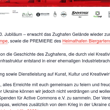
 20. Jubiläum – erwacht das Zughafen Gelände wieder z
ampe
, sowie die PREMIERE des
Heimathafen Biergarten
hon die Geschichte des Zughafens, die durch viel Kreati
 Infrastruktur entstand in einer ehemaligen Industriebra
ung sowie Dienstleistung auf Kunst, Kultur und Kreativwir
, alles Erreichte mit euch gemeinsam zu feiern und freudi
er Ukraine können wir jedoch nicht verdrängen und woll
 Spenden für Active Commons e.V. zu sammeln. Der Verein
s, welches zusätzlich von dem Krieg in der Ukraine dire