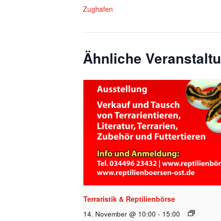
w
Zughafen
Ähnliche Veranstalt
Terraristik & Reptilienbörse
14. November @ 10:00
-
15:00