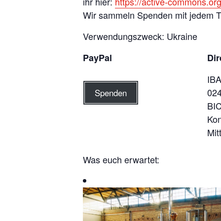
ihr hier:
https://active-commons.org
Wir sammeln Spenden mit jedem Ti
Verwendungszweck: Ukraine
PayPal
Di
IBA
024
Spenden
BI
Kon
Mit
Was euch erwartet:
L
i
s