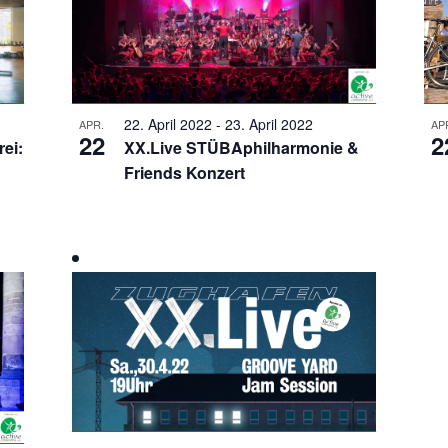
22. April 2022
-
23. April 2022
APR.
AP
22
2
ei:
XX.Live STÜBAphilharmonie &
Friends Konzert