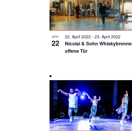
t
o
f
V
22. April 2022
-
23. April 2022
APR.
e
22
Nicolai & Sohn Whiskybrenner
r
offene Tür
a
n
s
t
a
l
t
u