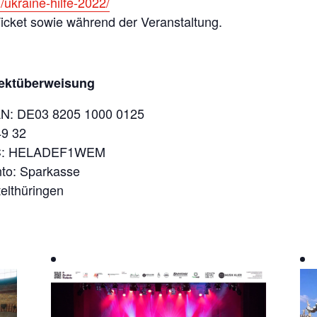
/ukraine-hilfe-2022/
cket sowie während der Veranstaltung.
rektüberweisung
N: DE03 8205 1000 0125
9 32
C: HELADEF1WEM
to: Sparkasse
telthüringen