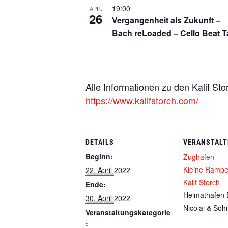
n
19:00
APR.
26
Vergangenheit als Zukunft –
g
Bach reLoaded – Cello Beat T
e
n
i
n
Alle Informationen zu den Kalif Stor
https://www.kalifstorch.com/
P
h
o
DETAILS
VERANSTALT
t
Beginn:
Zughafen
o
Kleine Ramp
22. April 2022
Kalif Storch
V
Ende:
Heimathafen 
30. April 2022
i
Nicolai & Soh
Veranstaltungskategorie
e
: