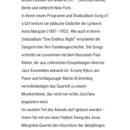
wiederzufinden am anderen Ort – zwischen Minsk,
Berlin und vielleicht New York.
In ihrem neuen Programm und Studioalbum Song of
a Girl vertont sie jiddische Gedichte der Lyrikerin
Anna Margolin (1887–1952). Wie auch in ihrem
Debütalbum “One Endless Night” verarbeitet die
Sängerin hier ihre Familiengeschichte. Die Songs
schreibt sie zusammen mit dem Bassisten Paul
Kleber, der aus zahlreichen Einspielungen diverser
Jazz-Ensembles bekannt ist. Arseny Rykov am
Piano und Schlagzeuger Martin Krümmling
vervollständigen das Quartett zu einem
Musikerlebnis, das nicht nur echte Jazzfans
begeistern wird.
Im zweiten Teil des Abends darf getanzt werden –
feiern Sie mit uns beim Yiddish Swing des Anna
Margolina Quartet den Abschluss der diesjährigen