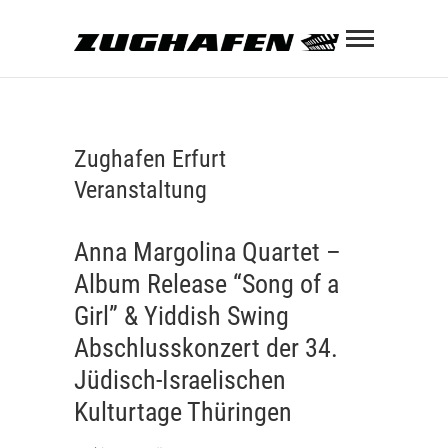
Skip
Zughaf
to
content
ZUGHAFEN KULTURBAHNHOF
Zughafen Erfurt
Veranstaltung
Anna Margolina Quartet –
Album Release “Song of a
Girl” & Yiddish Swing
Abschlusskonzert der 34.
Jüdisch-Israelischen
Kulturtage Thüringen