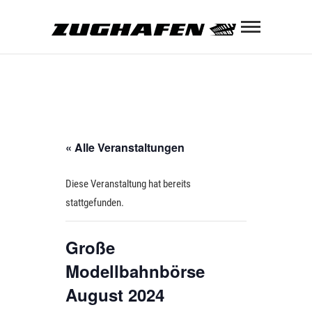
Skip
Zughaf
to
content
ZUGHAFEN KULTURBAHNHOF
« Alle Veranstaltungen
Diese Veranstaltung hat bereits
stattgefunden.
Große
Modellbahnbörse
August 2024