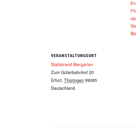
En
Fl
op
St
Bi
VERANSTALTUNGSORT
Stattstrand Biergarten
Zum Güterbahnhof 20
Erfurt
,
Thüringen
99085
Deutschland