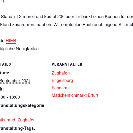
n!)
tand ist 2m breit und kostet 20€ oder ihr backt einen Kuchen für den
 Stand zusammen machen. Wir empfehlen Euch auch eigene Sitzmöbe
 du
HIER
 tägliche Neuigkeiten
TAILS
VERANSTALTER
tum:
Zughafen
Engelsburg
 September 2021
Foodcraft
it:
Mädchenflohmarkt Erfurt
:00 - 18:00
ranstaltungskategorie
attstrand
,
Zughafen
ranstaltung-Tags: