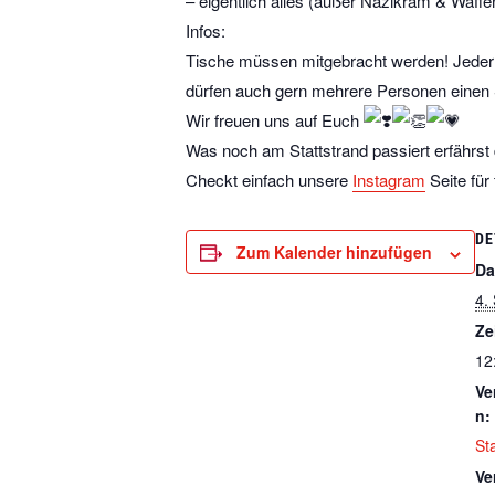
– eigentlich alles (außer Nazikram & Waffe
Infos:
Tische müssen mitgebracht werden! Jeder S
dürfen auch gern mehrere Personen einen
Wir freuen uns auf Euch
Was noch am Stattstrand passiert erfährst
Checkt einfach unsere
Instagram
Seite für
DE
Zum Kalender hinzufügen
Da
4.
Ze
12
Ve
n:
St
Ve