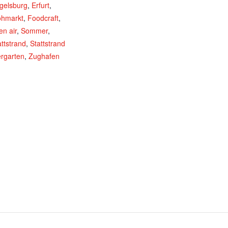
gelsburg
,
Erfurt
,
ohmarkt
,
Foodcraft
,
en air
,
Sommer
,
attstrand
,
Stattstrand
ergarten
,
Zughafen