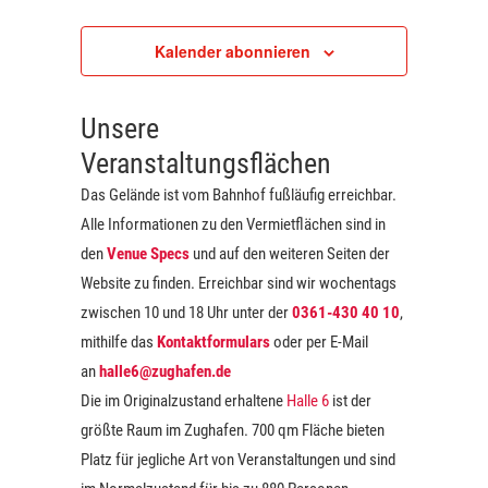
Veranstaltungen
a
a
m
u
n
e
n
Kalender abonnieren
m
n
s
s
f
a
a
t
t
u
s
Unsere
a
s
s
a
Veranstaltungsflächen
u
l
w
l
n
Das Gelände ist vom Bahnhof fußläufig erreichbar.
ä
g
t
t
Alle Informationen zu den Vermietflächen sind in
h
u
u
den
Venue Specs
und auf den weiteren Seiten der
l
n
n
Website zu finden. Erreichbar sind wir wochentags
e
g
zwischen 10 und 18 Uhr unter der
0361-430 40 10
,
g
n
A
mithilfe das
Kontaktformulars
oder per E-Mail
.
e
an
halle6@zughafen.de
n
n
Die im Originalzustand erhaltene
Halle 6
ist der
s
S
größte Raum im Zughafen. 700 qm Fläche bieten
i
u
Platz für jegliche Art von Veranstaltungen und sind
c