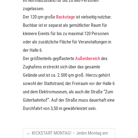
im Normalzustand für bis zu 880 Personen
c
h
zugelassen.
h
t
Der 120 qm große
Backstage
ist vielseitig nutzbar.
e
e
Buchbar ist er separat als gemütlicher Raum für
u
kleinere Events für bis zu maximal 120 Personen
n
n
oder als zusätzliche Fläche für Veranstaltungen in
-
der Halle 6.
d
N
Der größtenteils gepflasterte
Außenbereich
des
A
a
Zughafens erstreckt sich über das gesamte
n
v
Gelände und ist ca. 2.500 qm groß. Hierzu gehört
s
i
sowohl der Stattstrand, der Freiraum vor der Halle 6
i
g
und dem Elektromuseum, als auch die Straße “Zum
c
Güterbahnhof”. Auf der Straße muss dauerhaft eine
a
Durchfahrt von 3,50 m gewährleistet sein.
h
t
t
i
e
o
←
KICKSTART MONTAG! – Jeden Montag am