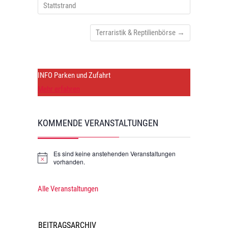
n
n
Stattstrand
,
Terraristik & Reptilienbörse
→
N
a
v
INFO Parken und Zufahrt
i
Mehr erfahren
g
a
KOMMENDE VERANSTALTUNGEN
t
i
Es sind keine anstehenden Veranstaltungen
H
vorhanden.
o
i
n
n
w
Alle Veranstaltungen
e
i
s
BEITRAGSARCHIV