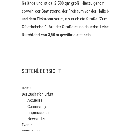
a
Gelände und ist ca. 2.500 qm groß. Hierzu gehört
v
sowohl der Stattstrand, der Freiraum vor der Halle 6
i
und dem Elektromuseum, als auch die Straße “Zum
g
Güterbahnhof”. Auf der Straße muss dauerhaft eine
Durchfahrt von 3,50 m gewährleistet sein.
a
t
i
o
SEITENÜBERSICHT
n
Home
Der Zughafen Erfurt
Aktuelles
Community
Impressionen
Newsletter
Events