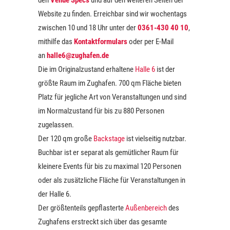
u
den
Venue Specs
und auf den weiteren Seiten der
n
l
n
Website zu finden. Erreichbar sind wir wochentags
-
t
zwischen 10 und 18 Uhr unter der
0361-430 40 10
,
d
N
u
mithilfe das
Kontaktformulars
oder per E-Mail
A
a
n
an
halle6@zughafen.de
n
v
Die im Originalzustand erhaltene
Halle 6
ist der
g
s
i
größte Raum im Zughafen. 700 qm Fläche bieten
e
i
Platz für jegliche Art von Veranstaltungen und sind
g
n
im Normalzustand für bis zu 880 Personen
c
a
zugelassen.
h
t
Der 120 qm große
Backstage
ist vielseitig nutzbar.
t
i
Buchbar ist er separat als gemütlicher Raum für
e
o
kleinere Events für bis zu maximal 120 Personen
n
n
oder als zusätzliche Fläche für Veranstaltungen in
der Halle 6.
,
Der größtenteils gepflasterte
Außenbereich
des
N
Zughafens erstreckt sich über das gesamte