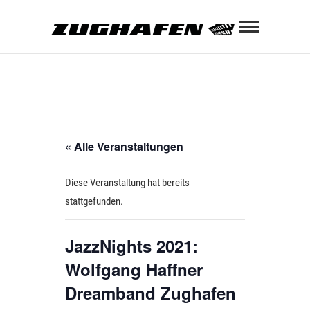
Skip
Zughaf
to
content
ZUGHAFEN KULTURBAHNHOF
« Alle Veranstaltungen
Diese Veranstaltung hat bereits
stattgefunden.
JazzNights 2021:
Wolfgang Haffner
Dreamband Zughafen